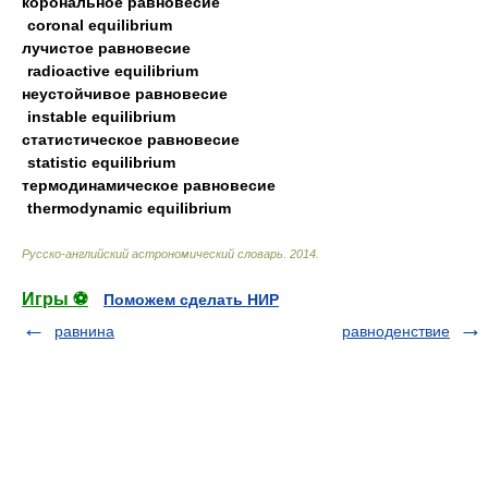
корональное равновесие
coronal equilibrium
лучистое равновесие
radioactive equilibrium
неустойчивое равновесие
instable equilibrium
статистическое равновесие
statistic equilibrium
термодинамическое равновесие
thermodynamic equilibrium
Русско-английский астрономический словарь
.
2014
.
Игры ⚽
Поможем сделать НИР
равнина
равноденствие