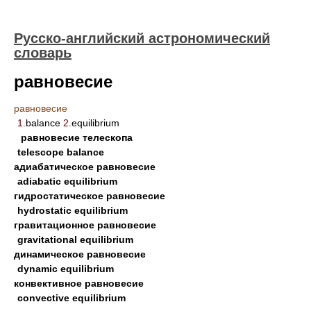
Русско-английский астрономический
словарь
равновесие
равновесие
1.
balance
2.
equilibrium
равновесие телескопа
telescope balance
адиабатическое равновесие
adiabatic equilibrium
гидростатическое равновесие
hydrostatic equilibrium
гравитационное равновесие
gravitational equilibrium
динамическое равновесие
dynamic equilibrium
конвективное равновесие
convective equilibrium